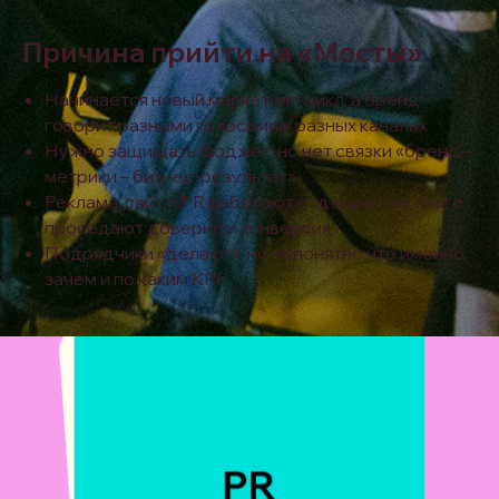
Причина прийти на «Мосты»
Начинается новый маркетинг-цикл, а бренд
говорит разными голосами в разных каналах
Нужно защищать бюджет, но нет связки «бренд –
метрики – бизнес-результат»
Реклама, сайт и PR работают отдельно, а в итоге
проседают доверие и конверсия
Подрядчики «делают», но непонятно что именно,
зачем и по каким KPI