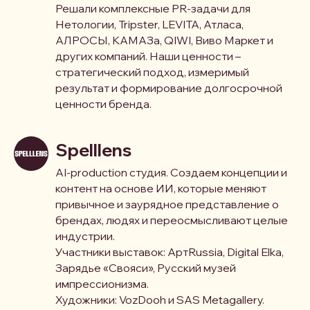
Решали комплексные PR-задачи для
Нетологии, Tripster, LEVITA, Атласа,
АЛРОСЫ, КАМАЗа, QIWI, Виво Маркет и
других компаний. Наши ценности –
стратегический подход, измеримый
результат и формирование долгосрочной
ценности бренда.
Spelllens
AI-production студия. Создаем концепции и
контент на основе ИИ, которые меняют
привычное и заурядное представление о
брендах, людях и переосмысливают целые
индустрии.
Участники выставок: АртRussia, Digital Elka,
Зарядье «Свояси», Русский музей
импрессионизма.
Художники: VozDooh и SAS Metagallery.