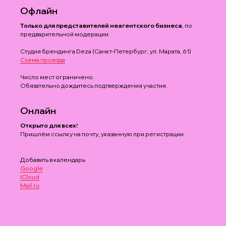
Офлайн
Только для представителей неагентского бизнеса
, по
предварительной модерации.
Студия брендинга Deza (Санкт-Петербург, ул. Марата, 61)
Схема проезда
Число мест ограничено.
Обязательно дождитесь подтверждения участия.
Онлайн
Открыто для всех!
Пришлём ссылку на почту, указанную при регистрации.
Добавить в календарь
Google
ICloud
Mail.ru